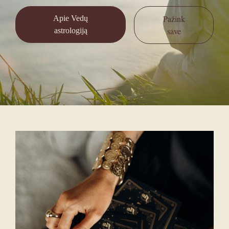
Pažink
Apie Vedų
save
astrologiją