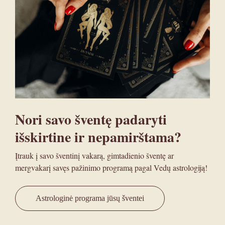
Nori savo šventę padaryti
išskirtine ir nepamirštama?
Įtrauk į savo šventinį vakarą, gimtadienio šventę ar
mergvakarį savęs pažinimo programą pagal Vedų astrologiją!
Astrologinė programa jūsų šventei