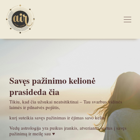
Savęs pažinimo kelionė
prasideda čia
Tikiu, kad čia užsukai neatsitiktinai – Tau svarbus vidinės
laimės ir pilnatvės pojūtis,
kurį suteikia savęs pažinimas ir ėjimas savo keliu.
Vedų astrologija yra puikus įrankis, atveriantis vartus į savęs
pažinimą ir meilę sau ♥︎