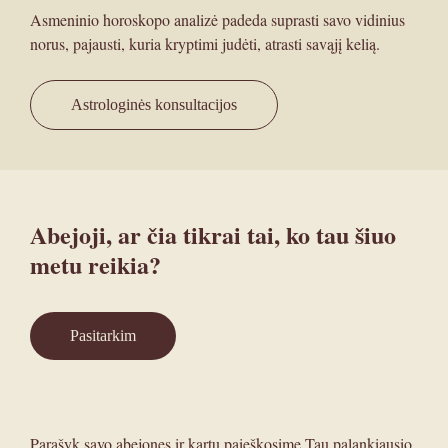
Asmeninio horoskopo analizė padeda suprasti savo vidinius
norus, pajausti, kuria kryptimi judėti, atrasti savąjį kelią.
Astrologinės konsultacijos
Abejoji, ar čia tikrai tai, ko tau šiuo
metu reikia?
Pasitarkim
Parašyk savo abejones ir kartu paieškosime Tau palankiausio