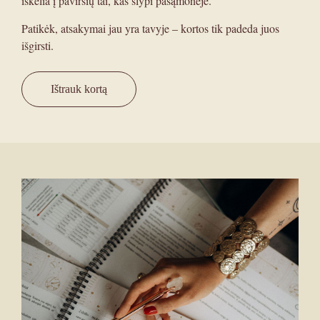
iškelia į paviršių tai, kas slypi pasąmonėje.
Patikėk, atsakymai jau yra tavyje – kortos tik padeda juos
išgirsti.
Ištrauk kortą