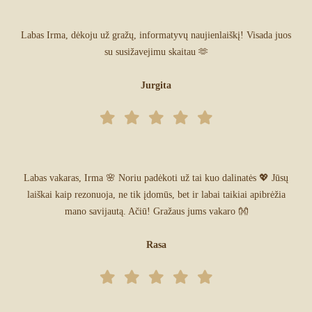
Labas Irma, dėkoju už gražų, informatyvų naujienlaiškį! Visada juos
su susižavejimu skaitau 🫶
Jurgita
Labas vakaras, Irma 🌸 Noriu padėkoti už tai kuo dalinatės 💖 Jūsų
laiškai kaip rezonuoja, ne tik įdomūs, bet ir labai taikiai apibrėžia
mano savijautą. Ačiū! Gražaus jums vakaro 👐
Rasa