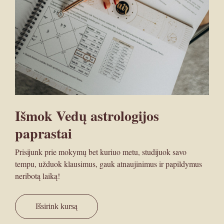
Išmok Vedų astrologijos
paprastai
Prisijunk prie mokymų bet kuriuo metu, studijuok savo
tempu, užduok klausimus, gauk atnaujinimus ir papildymus
neribotą laiką!
Išsirink kursą